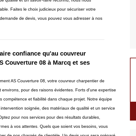
 de qualité et un savoir-faire reconnu, nous nous
able. Faites le choix judicieux pour sécuriser votre
e demande de devis, vous pouvez vous adresser à nos
aire confiance qu'au couvreur
S Couverture 08 à Marcq et ses
ement AS Couverture 08, votre couvreur charpentier de
 environs, pour des raisons évidentes. Forts d'une expertise
ns compétence et fiabilité dans chaque projet. Notre équipe
 intervention soignée, des matériaux de qualité et un service
 Optez pour nos services pour des résultats durables,
rmes à vos attentes. Quels que soient vos besoins, vous
er de nos chargés de clientèle. Un devis vous sera préparé.