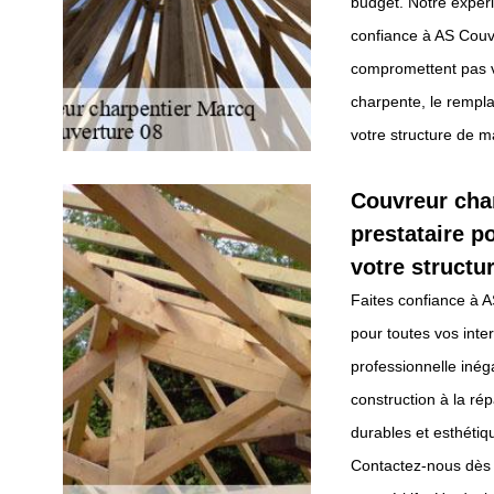
budget. Notre expéri
confiance à AS Couv
compromettent pas vo
charpente, le rempla
votre structure de m
Couvreur char
prestataire p
votre structu
Faites confiance à A
pour toutes vos inte
professionnelle inég
construction à la ré
durables et esthétiqu
Contactez-nous dès a