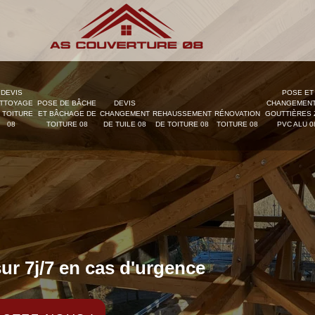
DEVIS
POSE ET
TTOYAGE
POSE DE BÂCHE
DEVIS
CHANGEMENT
 TOITURE
ET BÂCHAGE DE
CHANGEMENT
REHAUSSEMENT
RÉNOVATION
GOUTTIÈRES 
08
TOITURE 08
DE TUILE 08
DE TOITURE 08
TOITURE 08
PVC ALU 0
ur 7j/7 en cas d'urgence