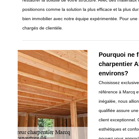
restaurer la solidité de votre structure. Avec des matériaux
positionons comme la solution la plus efficace et la plus dur
bien immobilier avec notre équipe expérimentée. Pour un
chargés de clientèle.
Pourquoi ne f
charpentier A
environs?
Choisissez exclusiv
référence à Marcq et
inégalée, nous allio
qualifiée assure une
client exceptionnel.
esthétiques et confo
pouvez vous approch