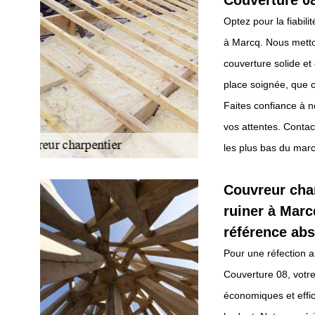
Couverture 0
Optez pour la fiabil
à Marcq. Nous metto
couverture solide e
place soignée, que c
Faites confiance à n
vos attentes. Conta
les plus bas du mar
Couvreur char
ruiner à Marc
référence ab
Pour une réfection a
Couverture 08, votre
économiques et effic