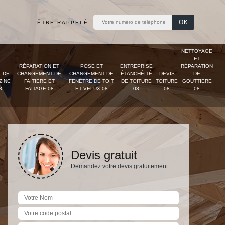
ÊTRE RAPPELÉ
NETTOYAGE
ET
RÉPARATION ET
POSE ET
ENTREPRISE
RÉPARATION
 DE
CHANGEMENT DE
CHANGEMENT DE
ÉTANCHÉITÉ
DEVIS
DE
ZINC
FAITIÈRE ET
FENÊTRE DE TOIT
DE TOITURE
TOITURE
GOUTTIÈRE
8
FAITAGE 08
ET VELUX 08
08
08
08
Devis gratuit
Demandez votre devis gratuitement