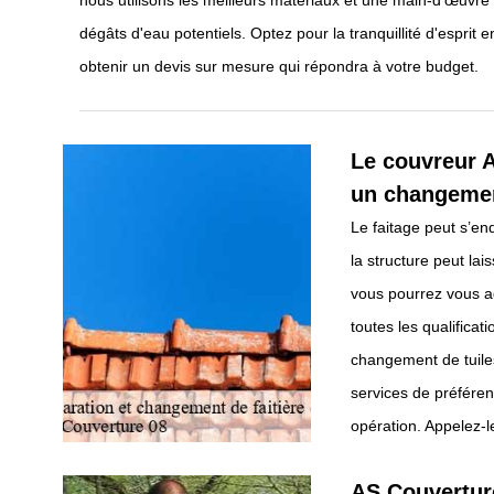
nous utilisons les meilleurs matériaux et une main-d'œuvre 
dégâts d'eau potentiels. Optez pour la tranquillité d'espri
obtenir un devis sur mesure qui répondra à votre budget.
Le couvreur 
un changement
Le faitage peut s’e
la structure peut lais
vous pourrez vous a
toutes les qualifica
changement de tuiles f
services de préféren
opération. Appelez-le
AS Couvertur