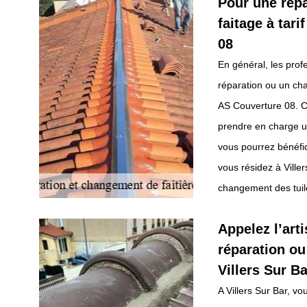
Pour une répa
faitage à tar
08
En général, les prof
réparation ou un cha
AS Couverture 08. C’
prendre en charge un
vous pourrez bénéfici
vous résidez à Ville
changement des tuiles
Appelez l’art
réparation ou
Villers Sur Ba
A Villers Sur Bar, 