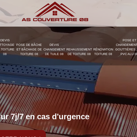
DEVIS
POSE ET
TTOYAGE
POSE DE BÂCHE
DEVIS
CHANGEMENT
 TOITURE
ET BÂCHAGE DE
CHANGEMENT
REHAUSSEMENT
RÉNOVATION
GOUTTIÈRES 
08
TOITURE 08
DE TUILE 08
DE TOITURE 08
TOITURE 08
PVC ALU 0
ur 7j/7 en cas d'urgence