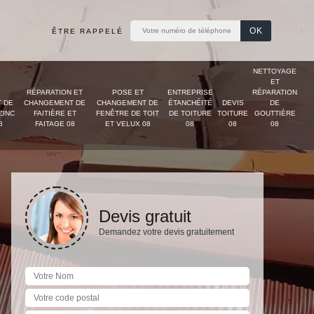
ÊTRE RAPPELÉ
NETTOYAGE
ET
RÉPARATION ET
POSE ET
ENTREPRISE
RÉPARATION
 DE
CHANGEMENT DE
CHANGEMENT DE
ÉTANCHÉITÉ
DEVIS
DE
ZINC
FAITIÈRE ET
FENÊTRE DE TOIT
DE TOITURE
TOITURE
GOUTTIÈRE
8
FAITAGE 08
ET VELUX 08
08
08
08
Devis gratuit
Demandez votre devis gratuitement