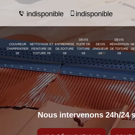
indisponible
indisponible
DEVIS
DEVIS
COUVREUR
NETTOYAGE ET
ENTREPRISE
FUITE DE
DEVIS
RÉPARATION
NE
CHARPENTIER
PEINTURE DE
DE TOITURE
TOITURE
ZINGUEUR
DE TOITURE
DE
08
TOITURE 08
08
08
08
08
Nous intervenons 24h/24 s